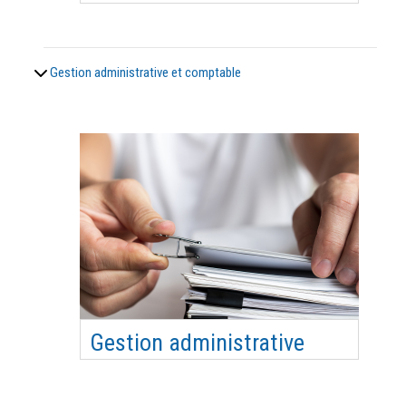
La méthodologie pour bien penser, rédiger puis
mettre en œuvre de manière pertinente son projet
associatif au sein d’un territoire. Évaluer la
Gestion administrative et comptable
faisabilité d’un projet et connaître des outils
d’aide au montage de projet Objectifs
pédagogiques S’approprier la méthodologie d’un
proj…
Gestion administrative
Les responsables et le rôle des instances :
assemblée générales, conseil d’administration,