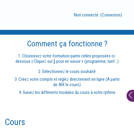
Passer au contenu principal
Non connecté. (
Connexion
)
Comment ça fonctionne ?
Blocs
Blocs
1. Choisissez votre formation parmi celles proposées ci-
dessous | Cliquez sur
pour en savoir + (programme, tarif...)
2. Sélectionnez le cours souhaité
3. Créez votre compte et réglez directement en ligne (A partir
de 40€ le cours)
4. Suivez les différents modules du cours à votre rythme
Blocs
Blocs
Blocs
Blocs
Blocs
Blocs
Cours