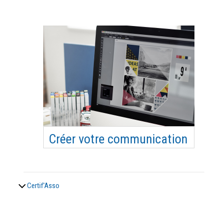
Maîtriser les clés d’une communication efficace
pour faire connaître et développer son
association. Connaître les outils existants.
Objectifs pédagogiques Acquérir les bases
nécessaires d’une communication associative
efficiente. Connaître les outils existants
Compétence(s) visée(s) …
Créer votre communication
Connaître et appréhender les principaux outils
numériques gratuits pour booster l’activité de
son association, créer un site, une newsletter, un
Certif'Asso
blog, partager des documents, collecter des
dons… Objectifs pédagogiques Acquérir les
bases nécessaires d’une communication