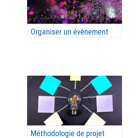
des …
Organiser un évènement
Les modalités administratives et pratiques dans
le cadre de l’organisation de manifestation :
Réservation de matériel, les institutions à
prévenir en cas de manifestation, autorisations
et formulaires, location de matériel, montage…
Conseils pratiques et utiles pour garantir la bonne
orga…
Méthodologie de projet