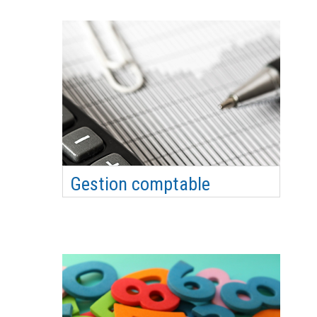
bureau. La montée en responsabilité des
bénévoles. Objectifs pédagogiques connaître les
informations et obligations nécessaire à la
gestion administrative de votre association
Compétences visé…
Gestion comptable
Plan comptable, écritures de fin d’exercice,
analyse financière, obligations comptables, tout
savoir pour aller plus loin dans la gestion
comptable de son association Objectifs
pédagogiques Connaître les fondamentaux d’une
gestion comptable maitrisée Appréhender le
cadre règlementaire Co…