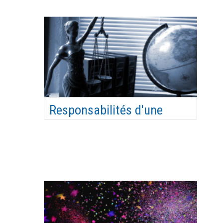
et responsabilités de chacun pour mieux
comprendre le fonctionnement d'une association
Objectifs pédagogiques Acquérir une meilleure
connaissance du cadre juridique, administratif et
statutaire d…
Responsabilités d'une
association et de ses
dirigeants
Comprendre et maîtriser les différents types de
responsabilités Acquérir des bonnes pratiques de
prévention des risques liés aux activités et au
fonctionnement interne de l’association
Objectifs pédagogiques Comprendre et maîtriser
les différents types de responsabilités Acquérir