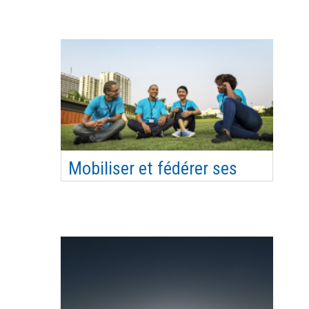
Compétence(s) visée(s) Et…
Mobiliser et fédérer ses
bénévoles
Comment recruter vos bénévoles ? Comment
garder vos bénévoles ? Comment valoriser vos
bénévoles ? Objectif pédagogique Etre outillé
pour mobiliser et faire vivre son réseau bénévole
Compétence(s) visée(s) Savoir animer et
dynamiser un groupe Communiquer en interne et
en externe Program…