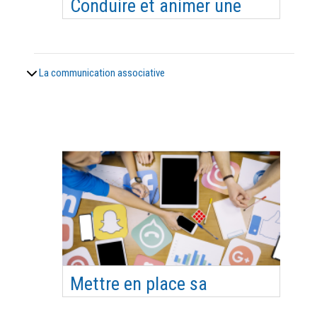
Conduire et animer une
réunion
Maitriser la méthodologie de conduite de réunion
et les techniques d’animation - Définir des
La communication associative
objectifs de travail - Savoir fédérer autour
d’objectifs communs - Écoute active -
Adaptabilité - Savoir répartir la parole dans un
groupe. Objectifs pédagogiques Organiser et
conduire une réu…
Mettre en place sa
communication