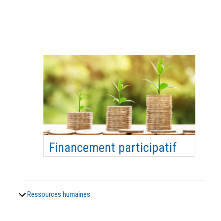
A l’appui de vos retours d’expérience, nous
évoquerons les éléments clés pour réussir son
partenariat avec les entreprises et aborderons la
méthodologie pour réaliser un dossier de
partenariat percutant. Objectifs pédagogiques
Définir les différents types de partenariats privés
poss…
Financement participatif
Comprendre les enjeux du financement
participatif Maitriser la méthodologie d’une
campagne de collecte de fonds réussie Objectifs
Ressources humaines
pédagogiques Comprendre les enjeux du
financement participatif Maîtriser la méthdologie
d’une campagne de collecte de fonds réussie